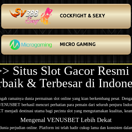
COCKFIGHT & SEXY
MICRO GAMING
Situs Slot Gacor Resmi 
rbaik & Terbesar di Indone
engah ramainya dunia permainan slot online yang kian berkembang pesat. De
VENUSBET berhasil mencuri perhatian para pemain dari seluruh penjuru Indones
 menjadi destinasi utama bagi pecinta slot yang mengutamakan kualitas, keam
Mengenal VENUSBET Lebih Dekat
ia perjudian online. Platform ini telah hadir cukup lama dan konsisten dala