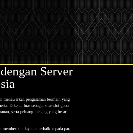
dengan Server
sia
ngan menawarkan pengalaman bermain yang
ia. Dikenal luas sebagai situs slot gacor
anan, serta peluang menang yang besar.
m memberikan layanan terbaik kepada para