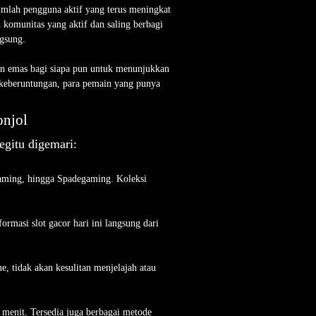
 Jumlah pengguna aktif yang terus meningkat
 komunitas yang aktif dan saling berbagi
gsung.
tan emas bagi siapa pun untuk menunjukkan
 keberuntungan, para pemain yang punya
njol
gitu digemari:
aming, hingga Spadegaming. Koleksi
rmasi slot gacor hari ini langsung dari
, tidak akan kesulitan menjelajah atau
 menit. Tersedia juga berbagai metode