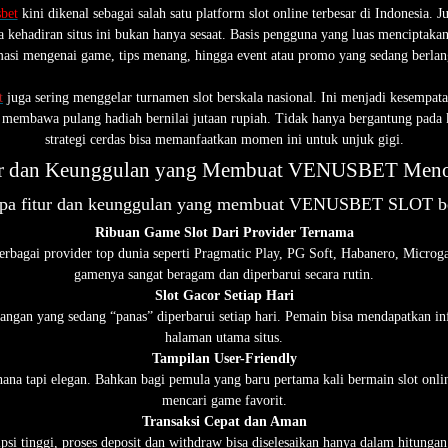
bet
kini dikenal sebagai salah satu platform slot online terbesar di Indonesia.
a kehadiran situs ini bukan hanya sesaat. Basis pengguna yang luas menciptakan
masi mengenai game, tips menang, hingga event atau promo yang sedang berlan
t
juga sering menggelar turnamen slot berskala nasional. Ini menjadi kesempa
 membawa pulang hadiah bernilai jutaan rupiah. Tidak hanya bergantung pada
strategi cerdas bisa memanfaatkan momen ini untuk unjuk gigi.
ur dan Keunggulan yang Membuat VENUSBET Meno
apa fitur dan keunggulan yang membuat VENUSBET SLOT be
Ribuan Game Slot Dari Provider Ternama
agai provider top dunia seperti Pragmatic Play, PG Soft, Habanero, Microg
gamenya sangat beragam dan diperbarui secara rutin.
Slot Gacor Setiap Hari
ngan yang sedang “panas” diperbarui setiap hari. Pemain bisa mendapatkan info
halaman utama situs.
Tampilan User-Friendly
a tapi elegan. Bahkan bagi pemula yang baru pertama kali bermain slot online
mencari game favorit.
Transaksi Cepat dan Aman
si tinggi, proses deposit dan withdraw bisa diselesaikan hanya dalam hitungan